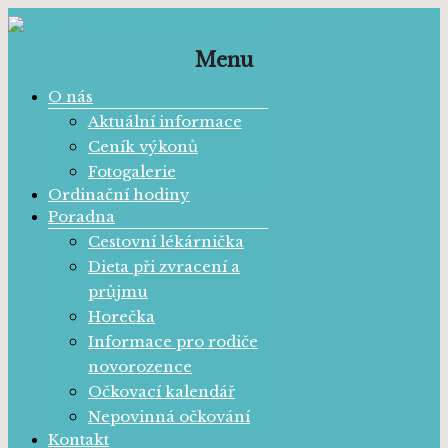
Dětská
Menu
Dětská
ordinace
ordinace
O nás
MUDr.
MUDr.
Dagmar
Aktuální informace
Dagmar
Karbanová
Karbanová
Ceník výkonů
Fotogalerie
Ordinační hodiny
Poradna
Cestovní lékárnička
Dieta při zvracení a
průjmu
Horečka
Informace pro rodiče
novorozence
Očkovací kalendář
Nepovinná očkování
Kontakt